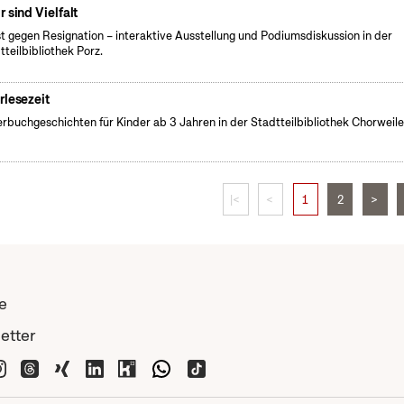
r sind Vielfalt
t gegen Resignation – interaktive Ausstellung und Podiumsdiskussion in der
tteilbibliothek Porz.
rlesezeit
erbuchgeschichten für Kinder ab 3 Jahren in der Stadtteilbibliothek Chorweile
|<
<
1
2
>
e
etter