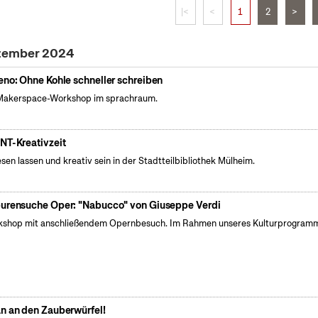
|<
<
1
2
>
ezember 2024
eno: Ohne Kohle schneller schreiben
Makerspace-Workshop im sprachraum.
NT-Kreativzeit
esen lassen und kreativ sein in der Stadtteilbibliothek Mülheim.
urensuche Oper: "Nabucco" von Giuseppe Verdi
shop mit anschließendem Opernbesuch. Im Rahmen unseres Kulturprogram
n an den Zauberwürfel!