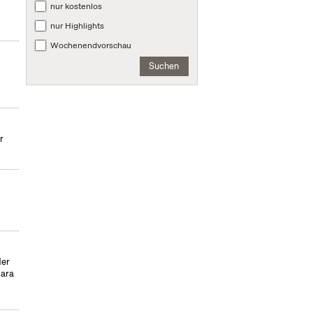
nur kostenlos
nur Highlights
Wochenendvorschau
Suchen
-
r
der
para