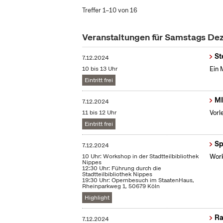
Treffer 1–10 von 16
Veranstaltungen für Samstags D
St
7.12.2024
10 bis 13 Uhr
Ein 
Eintritt frei
MI
7.12.2024
11 bis 12 Uhr
Vorl
Eintritt frei
Sp
7.12.2024
10 Uhr: Workshop in der Stadtteilbibliothek
Work
Nippes
12:30 Uhr: Führung durch die
Stadtteilbibliothek Nippes
19:30 Uhr: Opernbesuch im StaatenHaus,
Rheinparkweg 1, 50679 Köln
Highlight
Ra
7.12.2024