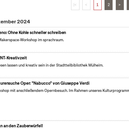
|<
<
1
2
>
ezember 2024
eno: Ohne Kohle schneller schreiben
Makerspace-Workshop im sprachraum.
NT-Kreativzeit
esen lassen und kreativ sein in der Stadtteilbibliothek Mülheim.
urensuche Oper: "Nabucco" von Giuseppe Verdi
shop mit anschließendem Opernbesuch. Im Rahmen unseres Kulturprogram
n an den Zauberwürfel!