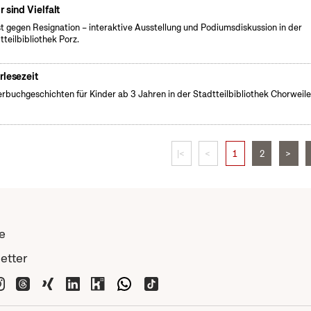
r sind Vielfalt
t gegen Resignation – interaktive Ausstellung und Podiumsdiskussion in der
tteilbibliothek Porz.
rlesezeit
erbuchgeschichten für Kinder ab 3 Jahren in der Stadtteilbibliothek Chorweile
|<
<
1
2
>
e
etter