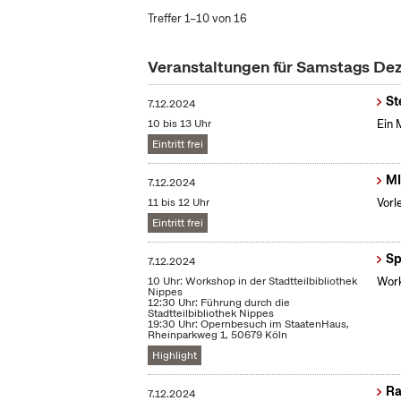
Treffer 1–10 von 16
Veranstaltungen für Samstags D
St
7.12.2024
10 bis 13 Uhr
Ein 
Eintritt frei
MI
7.12.2024
11 bis 12 Uhr
Vorl
Eintritt frei
Sp
7.12.2024
10 Uhr: Workshop in der Stadtteilbibliothek
Work
Nippes
12:30 Uhr: Führung durch die
Stadtteilbibliothek Nippes
19:30 Uhr: Opernbesuch im StaatenHaus,
Rheinparkweg 1, 50679 Köln
Highlight
Ra
7.12.2024