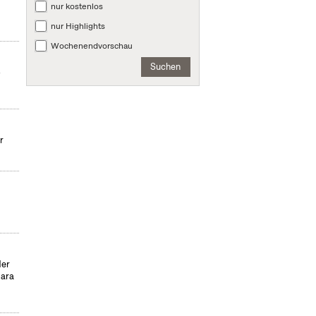
nur kostenlos
nur Highlights
Wochenendvorschau
Suchen
-
r
der
para