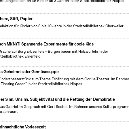
erbuchgeschichten für Kinder ab 3 Jahren in der Stadtteilbibliothek Nippes
here, Stift, Papier
elaktion für Kinder von 6 bis 10 Jahre in der Stadtteilbibliothek Chorweiler
ch MI(N)T! Spannende Experimente für coole Kids
Drache auf Burg Erbsenfels – Burgen bauen mit Holzwürfeln in der
tteilbibliothek Ehrenfeld.
s Geheimnis der Gemüsesuppe
Kindertheaterstück zum Thema Ernährung mit dem Gorilla-Theater. Im Rahme
"Floating Green" in der Stadtteilbibliothek Nippes.
er Sinn, Unsinn, Subjektivität und die Rettung der Demokratie
us Gabriel im Gespräch mit Gert Scobel. Im Rahmen unseres Kulturprogram
prachraum.
ihnachtliche Vorlesezeit