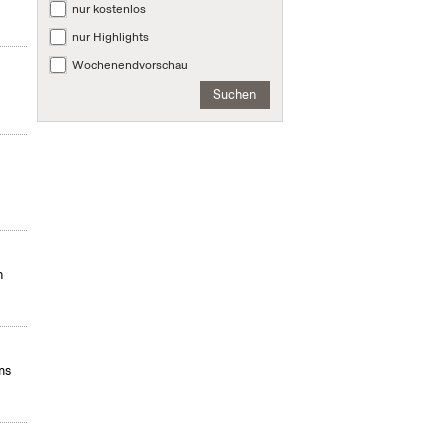
nur kostenlos
nur Highlights
Wochenendvorschau
Suchen
n
ms