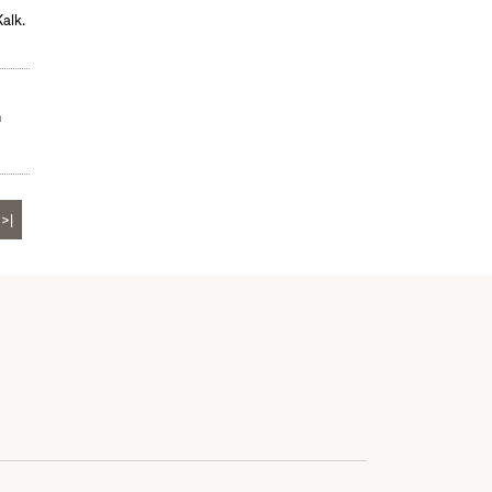
alk.
n
>|