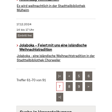
Es wird weihnachtlich in der Stadtteilbibliothek
Mülheim
17.12.2024
14 bis 17 Uhr
Eintritt frei
Jolaboka – Feiert mit uns eine isländische
Weihnachtstradition
Jolaboka - eine isländische Weihnachtstradition in der
Stadtteilbibliothek Chorweiler
|<
<
5
6
Treffer 61–70 von 91
7
8
9
>
>|
Suche in Veranstaltungen