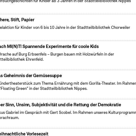
erbuchgeschichten für Kinder ab 3 Jahren in der Stadtteilbibliothek Nippes
here, Stift, Papier
elaktion für Kinder von 6 bis 10 Jahre in der Stadtteilbibliothek Chorweiler
ch MI(N)T! Spannende Experimente für coole Kids
Drache auf Burg Erbsenfels – Burgen bauen mit Holzwürfeln in der
tteilbibliothek Ehrenfeld.
s Geheimnis der Gemüsesuppe
Kindertheaterstück zum Thema Ernährung mit dem Gorilla-Theater. Im Rahme
"Floating Green" in der Stadtteilbibliothek Nippes.
er Sinn, Unsinn, Subjektivität und die Rettung der Demokratie
us Gabriel im Gespräch mit Gert Scobel. Im Rahmen unseres Kulturprogram
prachraum.
ihnachtliche Vorlesezeit