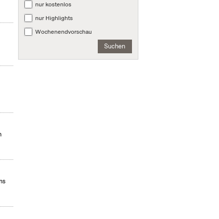
nur kostenlos
nur Highlights
Wochenendvorschau
Suchen
n
ms