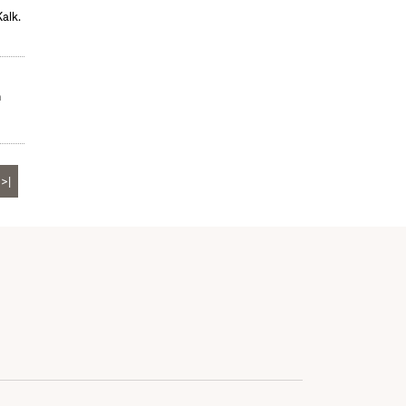
alk.
n
>|