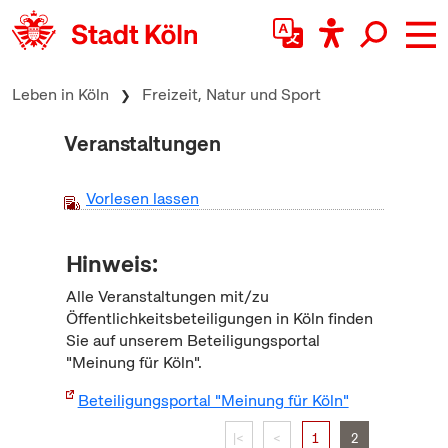
zum Inhalt springen
Leben in Köln
Freizeit, Natur und Sport
Veranstaltungen
Vorlesen lassen
Hinweis:
Alle Veranstaltungen mit/zu
Öffentlichkeitsbeteiligungen in Köln finden
Sie auf unserem Beteiligungsportal
"Meinung für Köln".
Beteiligungsportal "Meinung für Köln"
|<
<
1
2