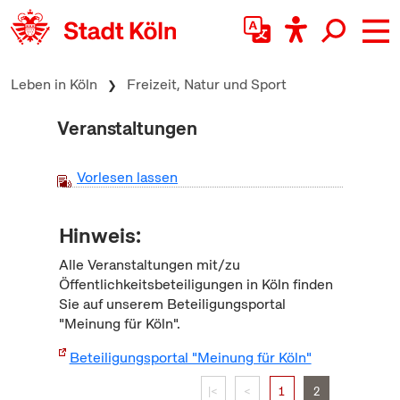
zum Inhalt springen
Leben in Köln
Freizeit, Natur und Sport
Veranstaltungen
Vorlesen lassen
Hinweis:
Alle Veranstaltungen mit/zu
Öffentlichkeitsbeteiligungen in Köln finden
Sie auf unserem Beteiligungsportal
"Meinung für Köln".
Beteiligungsportal "Meinung für Köln"
|<
<
1
2