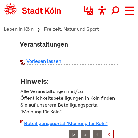
zum Inhalt springen
Leben in Köln
Freizeit, Natur und Sport
Veranstaltungen
Vorlesen lassen
Hinweis:
Alle Veranstaltungen mit/zu
Öffentlichkeitsbeteiligungen in Köln finden
Sie auf unserem Beteiligungsportal
"Meinung für Köln".
Beteiligungsportal "Meinung für Köln"
|<
<
1
2