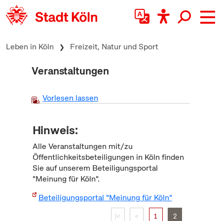
zum Inhalt springen
Leben in Köln
Freizeit, Natur und Sport
Veranstaltungen
Vorlesen lassen
Hinweis:
Alle Veranstaltungen mit/zu
Öffentlichkeitsbeteiligungen in Köln finden
Sie auf unserem Beteiligungsportal
"Meinung für Köln".
Beteiligungsportal "Meinung für Köln"
|<
<
1
2