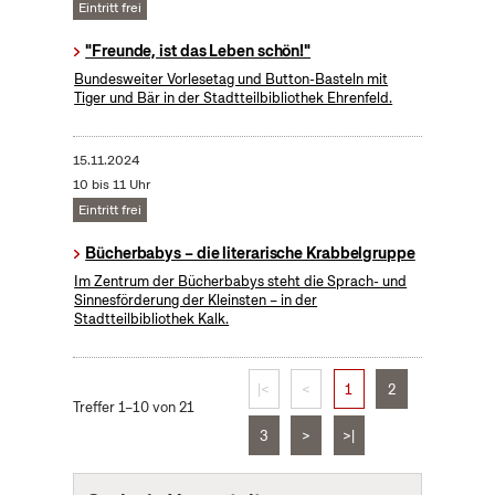
Eintritt frei
"Freunde, ist das Leben schön!"
Bundesweiter Vorlesetag und Button-Basteln mit
Tiger und Bär in der Stadtteilbibliothek Ehrenfeld.
15.11.2024
10 bis 11 Uhr
Eintritt frei
Bücherbabys – die literarische Krabbelgruppe
Im Zentrum der Bücherbabys steht die Sprach- und
Sinnesförderung der Kleinsten – in der
Stadtteilbibliothek Kalk.
|<
<
1
2
Treffer 1–10 von 21
3
>
>|