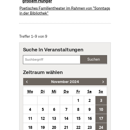
großem Hunger
Poetisches Familientheater im Rahmen von "Sonntags
in der Bibliothek"
Treffer 1–9 von 9
Suche in Veranstaltungen
Suchen
Zeitraum wählen
November 2024
Mo
Di
Mi
Do
Fr
Sa
So
1
2
3
4
5
6
7
8
9
10
11
12
13
14
15
16
17
18
19
20
21
22
23
24