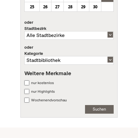
25
26
27
28
29
30
oder
Stadtbezirk
oder
Kategorie
Weitere Merkmale
nur kostenlos
nur Highlights
Wochenendvorschau
Suchen