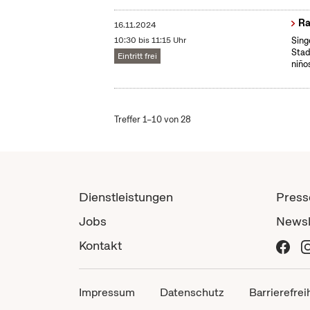
Ra
16.11.2024
10:30 bis 11:15 Uhr
Sing
Stad
Eintritt frei
niño
Treffer 1–10 von 28
Dienstleistungen
Press
Jobs
Newsl
Kontakt
Impressum
Datenschutz
Barrierefrei