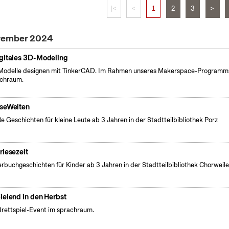
|<
<
1
2
3
>
ovember 2024
gitales 3D-Modeling
odelle designen mit TinkerCAD. Im Rahmen unseres Makerspace-Programm
chraum.
seWelten
e Geschichten für kleine Leute ab 3 Jahren in der Stadtteilbibliothek Porz
rlesezeit
erbuchgeschichten für Kinder ab 3 Jahren in der Stadtteilbibliothek Chorweile
ielend in den Herbst
Brettspiel-Event im sprachraum.