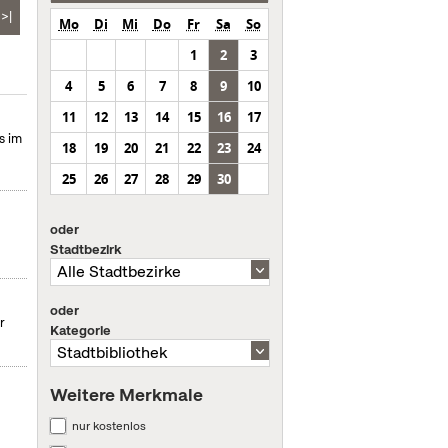
>|
Mo
Di
Mi
Do
Fr
Sa
So
1
2
3
4
5
6
7
8
9
10
11
12
13
14
15
16
17
s im
18
19
20
21
22
23
24
25
26
27
28
29
30
oder
Stadtbezirk
oder
r
Kategorie
Weitere Merkmale
nur kostenlos