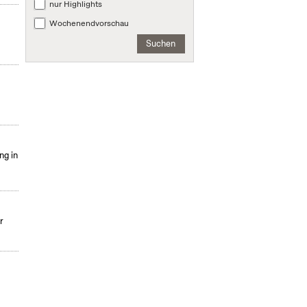
nur Highlights
Wochenendvorschau
Suchen
ng in
r