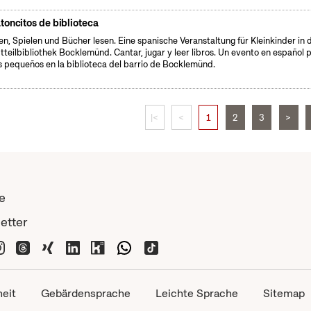
toncitos de biblioteca
en, Spielen und Bücher lesen. Eine spanische Veranstaltung für Kleinkinder in 
tteilbibliothek Bocklemünd. Cantar, jugar y leer libros. Un evento en español 
s pequeños en la biblioteca del barrio de Bocklemünd.
|<
<
1
2
3
>
e
etter
heit
Gebärdensprache
Leichte Sprache
Sitemap