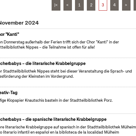
|<
<
1
2
3
4
>
 November 2024
or "Kanti"
n Donnerstag außerhalb der Ferien trifft sich der Chor "Kanti" in der
tteilbibliothek Nippes – die Teilnahme ist offen für alle!
cherbabys – die literarische Krabbelgruppe
er Stadtteilbibliothek Nippes steht bei dieser Veranstaltung die Sprach- und
esförderung der Kleinsten im Vordergrund.
eativ-Tag
fige Klopapier Knautschis basteln in der Stadtteilbibliothek Porz.
cherbabys – die spanische literarische Krabbelgruppe
re literarische Krabbelgruppe auf spanisch in der Stadtteilbibliothek Mülheim.
o literario infantil en español en la biblioteca de la localidad Mülheim