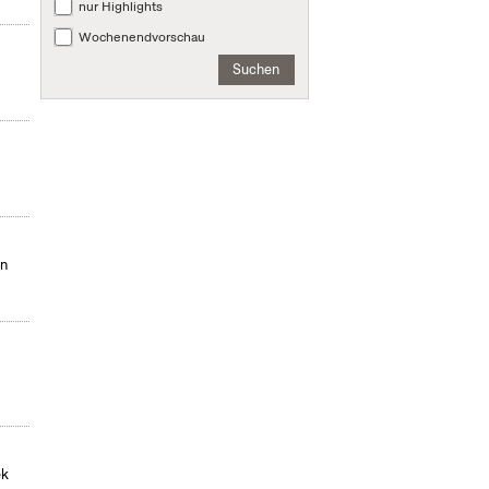
nur Highlights
Wochenendvorschau
Suchen
in
ek