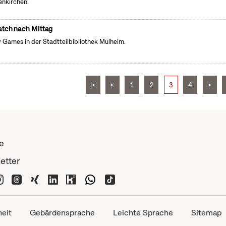
nkirchen.
tch nach Mittag
 Games in der Stadtteilbibliothek Mülheim.
|<
<
1
2
3
4
>
e
etter
heit
Gebärdensprache
Leichte Sprache
Sitemap