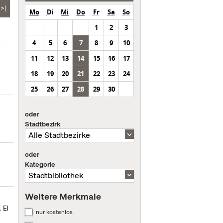
>|
Mo
Di
Mi
Do
Fr
Sa
So
1
2
3
4
5
6
7
8
9
10
11
12
13
14
15
16
17
18
19
20
21
22
23
24
25
26
27
28
29
30
oder
Stadtbezirk
oder
Kategorie
Weitere Merkmale
 El
nur kostenlos