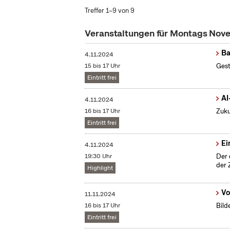
Treffer 1–9 von 9
Veranstaltungen für Montags No
Ba
4.11.2024
15 bis 17 Uhr
Gest
Eintritt frei
AI
4.11.2024
16 bis 17 Uhr
Zuku
Eintritt frei
Ei
4.11.2024
19:30 Uhr
Der 
der 
Highlight
Vo
11.11.2024
16 bis 17 Uhr
Bild
Eintritt frei