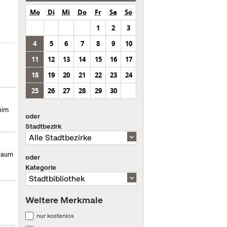
Mo
Di
Mi
Do
Fr
Sa
So
1
2
3
4
5
6
7
8
9
10
11
12
13
14
15
16
17
18
19
20
21
22
23
24
25
26
27
28
29
30
eim
oder
Stadtbezirk
hraum
oder
Kategorie
Weitere Merkmale
nur kostenlos