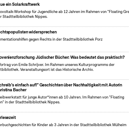
ue ein Solarkraftwerk
tovoltaik-Workshop für Jugendliche ab 12 Jahren im Rahmen von "Floating Gr
er Stadtteilbibliothek Nippes.
chtspopulisten widersprechen
mentationshilfen gegen Rechts in der Stadtteilbibliothek Porz
ovenienzforschung Jüdischer Bücher: Was bedeutet das praktisch?
Vortrag von Emile Schrijver. Im Rahmen unseres Kulturprogramms der
tbibliothek. Veranstaltungsort ist das Historische Archiv.
chreib's einfach auf!“ Geschichten über Nachhaltigkeit mit Autorin
ristina Bacher
eibwerkstatt für junge Autor*innen ab 10 Jahren. Im Rahmen von "Floating
n" in der Stadtteilbibliothek Nippes.
rlesezeit
erbuchgeschichten für Kinder ab 3 Jahren in der Stadtteilbibliothek Mülheim