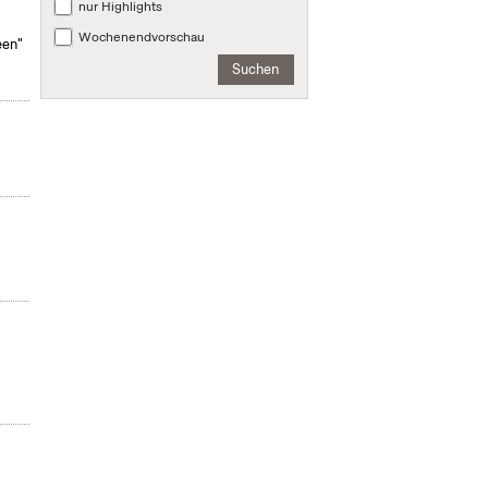
nur Highlights
Wochenendvorschau
een"
Suchen