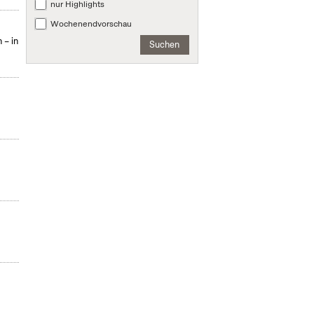
nur Highlights
Wochenendvorschau
 – in
Suchen