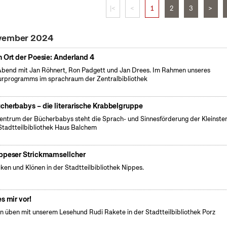
|<
<
1
2
3
>
ovember 2024
n Ort der Poesie: Anderland 4
Abend mit Jan Röhnert, Ron Padgett und Jan Drees. Im Rahmen unseres
urprogramms im sprachraum der Zentralbibliothek
cherbabys – die literarische Krabbelgruppe
entrum der Bücherbabys steht die Sprach- und Sinnesförderung der Kleinsten
Stadtteilbibliothek Haus Balchem
ppeser Strickmamsellcher
cken und Klönen in der Stadtteilbibliothek Nippes.
es mir vor!
n üben mit unserem Lesehund Rudi Rakete in der Stadtteilbibliothek Porz