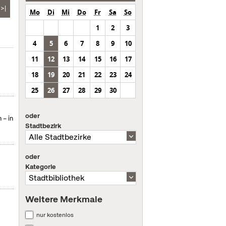
>|
Mo
Di
Mi
Do
Fr
Sa
So
1
2
3
4
5
6
7
8
9
10
11
12
13
14
15
16
17
18
19
20
21
22
23
24
25
26
27
28
29
30
oder
 – in
Stadtbezirk
oder
Kategorie
Weitere Merkmale
nur kostenlos