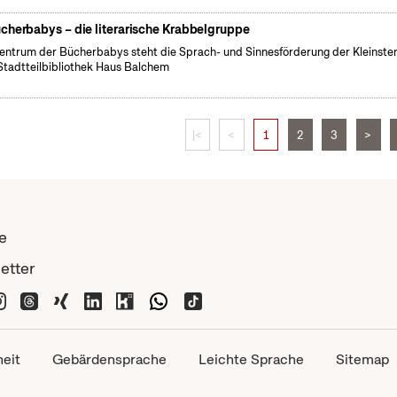
cherbabys – die literarische Krabbelgruppe
entrum der Bücherbabys steht die Sprach- und Sinnesförderung der Kleinsten
Stadtteilbibliothek Haus Balchem
|<
<
1
2
3
>
e
etter
heit
Gebärdensprache
Leichte Sprache
Sitemap