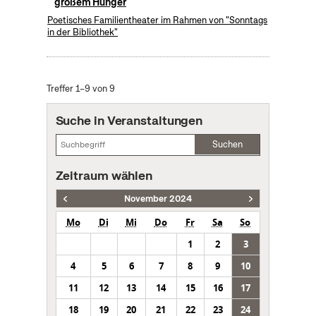
großem Hunger
Poetisches Familientheater im Rahmen von "Sonntags
in der Bibliothek"
Treffer 1–9 von 9
Suche in Veranstaltungen
Suchen
Zeitraum wählen
November 2024
Mo
Di
Mi
Do
Fr
Sa
So
1
2
3
4
5
6
7
8
9
10
11
12
13
14
15
16
17
18
19
20
21
22
23
24