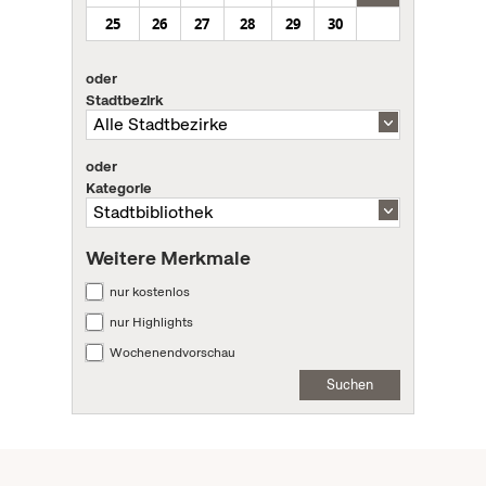
25
26
27
28
29
30
oder
Stadtbezirk
oder
Kategorie
Weitere Merkmale
nur kostenlos
nur Highlights
Wochenendvorschau
Suchen