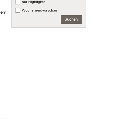
nur Highlights
Wochenendvorschau
een"
Suchen