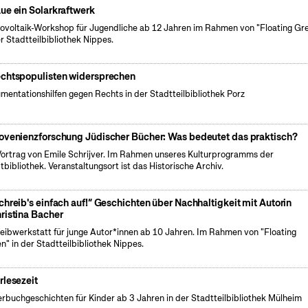
ue ein Solarkraftwerk
tovoltaik-Workshop für Jugendliche ab 12 Jahren im Rahmen von "Floating Gr
er Stadtteilbibliothek Nippes.
chtspopulisten widersprechen
mentationshilfen gegen Rechts in der Stadtteilbibliothek Porz
ovenienzforschung Jüdischer Bücher: Was bedeutet das praktisch?
Vortrag von Emile Schrijver. Im Rahmen unseres Kulturprogramms der
tbibliothek. Veranstaltungsort ist das Historische Archiv.
chreib's einfach auf!“ Geschichten über Nachhaltigkeit mit Autorin
ristina Bacher
eibwerkstatt für junge Autor*innen ab 10 Jahren. Im Rahmen von "Floating
n" in der Stadtteilbibliothek Nippes.
rlesezeit
erbuchgeschichten für Kinder ab 3 Jahren in der Stadtteilbibliothek Mülheim