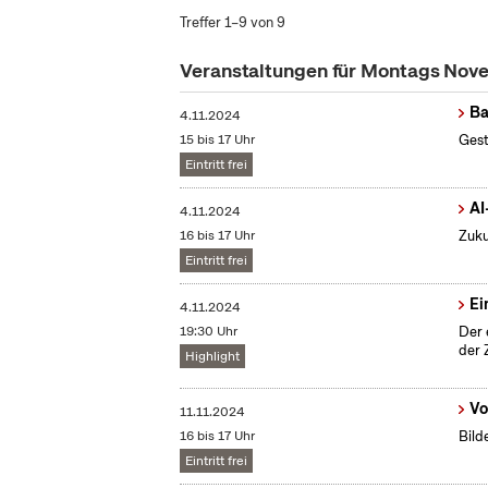
Treffer 1–9 von 9
Veranstaltungen für Montags No
Ba
4.11.2024
15 bis 17 Uhr
Gest
Eintritt frei
AI
4.11.2024
16 bis 17 Uhr
Zuku
Eintritt frei
Ei
4.11.2024
19:30 Uhr
Der 
der 
Highlight
Vo
11.11.2024
16 bis 17 Uhr
Bild
Eintritt frei