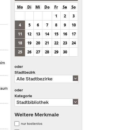
Mo
Di
Mi
Do
Fr
Sa
So
1
2
3
4
5
6
7
8
9
10
11
12
13
14
15
16
17
18
19
20
21
22
23
24
25
26
27
28
29
30
eim
oder
Stadtbezirk
hraum
oder
Kategorie
Weitere Merkmale
nur kostenlos