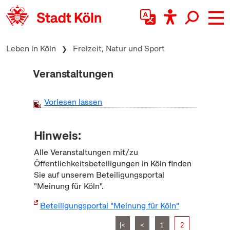
zum Inhalt springen
Leben in Köln
Freizeit, Natur und Sport
Veranstaltungen
Vorlesen lassen
Hinweis:
Alle Veranstaltungen mit/zu
Öffentlichkeitsbeteiligungen in Köln finden
Sie auf unserem Beteiligungsportal
"Meinung für Köln".
Beteiligungsportal "Meinung für Köln"
|<
<
1
2