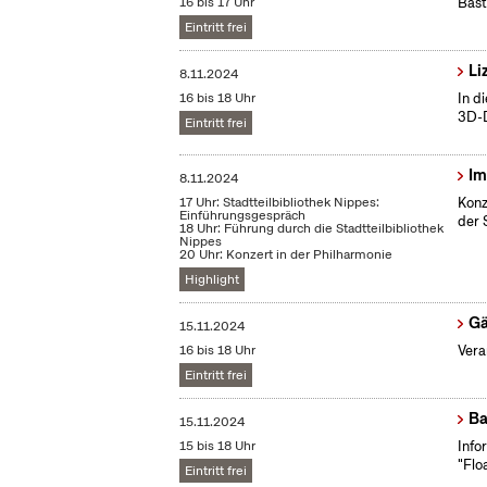
16 bis 17 Uhr
Bast
Eintritt frei
Li
8.11.2024
16 bis 18 Uhr
In d
3D-D
Eintritt frei
Im
8.11.2024
17 Uhr: Stadtteilbibliothek Nippes:
Konz
Einführungsgespräch
der 
18 Uhr: Führung durch die Stadtteilbibliothek
Nippes
20 Uhr: Konzert in der Philharmonie
Highlight
Gä
15.11.2024
16 bis 18 Uhr
Vera
Eintritt frei
Ba
15.11.2024
15 bis 18 Uhr
Info
"Flo
Eintritt frei