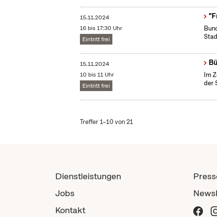
"F
15.11.2024
16 bis 17:30 Uhr
Bund
Stad
Eintritt frei
Bü
15.11.2024
10 bis 11 Uhr
Im Z
der 
Eintritt frei
Treffer 1–10 von 21
Dienstleistungen
Press
Jobs
Newsl
Kontakt