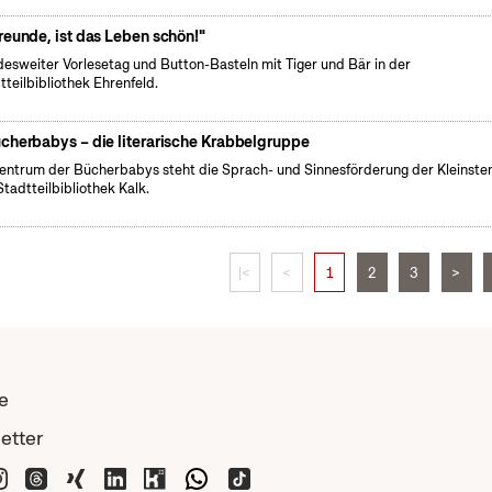
reunde, ist das Leben schön!"
esweiter Vorlesetag und Button-Basteln mit Tiger und Bär in der
tteilbibliothek Ehrenfeld.
cherbabys – die literarische Krabbelgruppe
entrum der Bücherbabys steht die Sprach- und Sinnesförderung der Kleinsten
Stadtteilbibliothek Kalk.
|<
<
1
2
3
>
e
etter