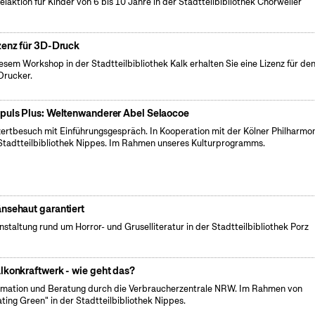
elaktion für Kinder von 6 bis 10 Jahre in der Stadtteilbibliothek Chorweiler
zenz für 3D-Druck
iesem Workshop in der Stadtteilbibliothek Kalk erhalten Sie eine Lizenz für de
rucker.
puls Plus: Weltenwanderer Abel Selaocoe
ertbesuch mit Einführungsgespräch. In Kooperation mit der Kölner Philharmon
Stadtteilbibliothek Nippes. Im Rahmen unseres Kulturprogramms.
nsehaut garantiert
nstaltung rund um Horror- und Gruselliteratur in der Stadtteilbibliothek Porz
lkonkraftwerk - wie geht das?
rmation und Beratung durch die Verbraucherzentrale NRW. Im Rahmen von
ating Green" in der Stadtteilbibliothek Nippes.