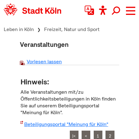
zum Inhalt springen
Leben in Köln
Freizeit, Natur und Sport
Veranstaltungen
Vorlesen lassen
Hinweis:
Alle Veranstaltungen mit/zu
Öffentlichkeitsbeteiligungen in Köln finden
Sie auf unserem Beteiligungsportal
"Meinung für Köln".
Beteiligungsportal "Meinung für Köln"
|<
<
1
2