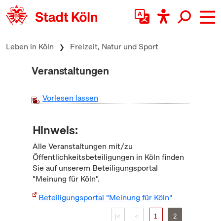
zum Inhalt springen
Leben in Köln
Freizeit, Natur und Sport
Veranstaltungen
Vorlesen lassen
Hinweis:
Alle Veranstaltungen mit/zu
Öffentlichkeitsbeteiligungen in Köln finden
Sie auf unserem Beteiligungsportal
"Meinung für Köln".
Beteiligungsportal "Meinung für Köln"
|<
<
1
2