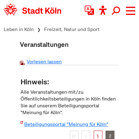
zum Inhalt springen
Leben in Köln
Freizeit, Natur und Sport
Veranstaltungen
Vorlesen lassen
Hinweis:
Alle Veranstaltungen mit/zu
Öffentlichkeitsbeteiligungen in Köln finden
Sie auf unserem Beteiligungsportal
"Meinung für Köln".
Beteiligungsportal "Meinung für Köln"
|<
<
1
2