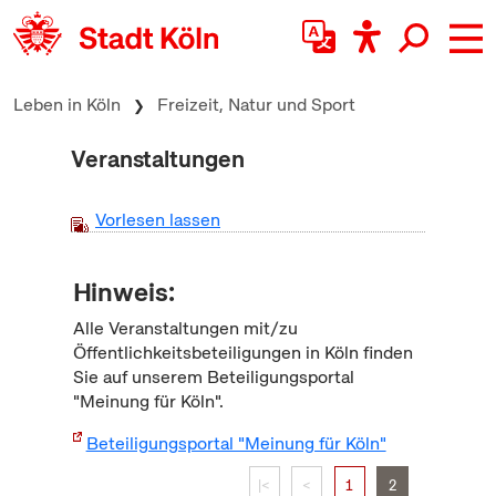
zum Inhalt springen
Leben in Köln
Freizeit, Natur und Sport
Veranstaltungen
Vorlesen lassen
Hinweis:
Alle Veranstaltungen mit/zu
Öffentlichkeitsbeteiligungen in Köln finden
Sie auf unserem Beteiligungsportal
"Meinung für Köln".
Beteiligungsportal "Meinung für Köln"
|<
<
1
2