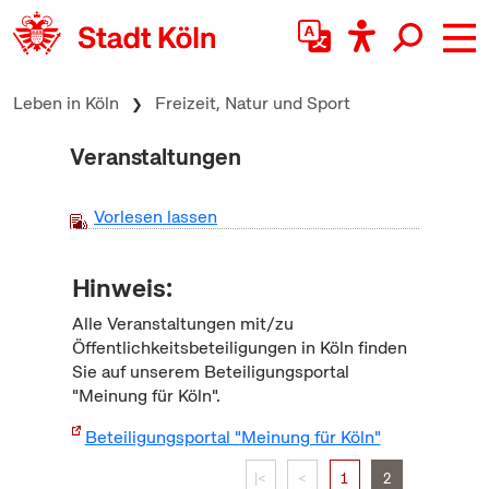
zum Inhalt springen
Leben in Köln
Freizeit, Natur und Sport
Veranstaltungen
Vorlesen lassen
Hinweis:
Alle Veranstaltungen mit/zu
Öffentlichkeitsbeteiligungen in Köln finden
Sie auf unserem Beteiligungsportal
"Meinung für Köln".
Beteiligungsportal "Meinung für Köln"
|<
<
1
2