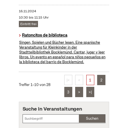
16.11.2024
10:30 bis 11:15 Uhr
Eintritt frei
Ratoncitos de biblioteca
Singen, Spielen und Bücher lesen. Eine spanische
Veranstaltung für Kleinkinder in der
Stadtteilbibliothek Bocklemünd. Cantar, jugar y leer
libros. Un evento en español para niños pequeños en
la biblioteca del barrio de Bocklemünd.
|<
<
1
2
Treffer 1–10 von 28
3
>
>|
Suche in Veranstaltungen
Suchen