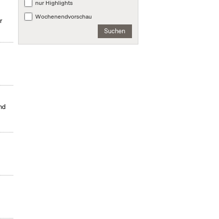
nur Highlights
Wochenendvorschau
r
Suchen
nd