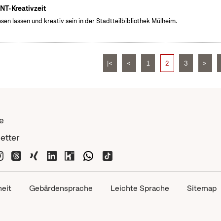
NT-Kreativzeit
esen lassen und kreativ sein in der Stadtteilbibliothek Mülheim.
|<
<
1
2
3
>
e
etter
heit
Gebärdensprache
Leichte Sprache
Sitemap