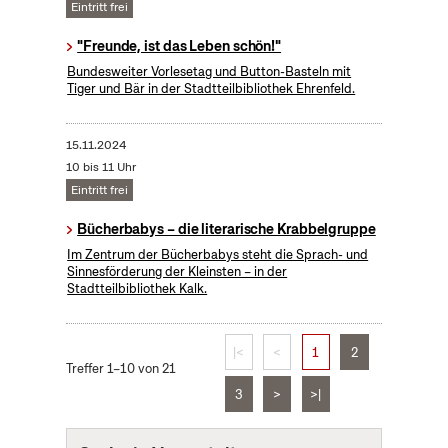
Eintritt frei
"Freunde, ist das Leben schön!"
Bundesweiter Vorlesetag und Button-Basteln mit
Tiger und Bär in der Stadtteilbibliothek Ehrenfeld.
15.11.2024
10 bis 11 Uhr
Eintritt frei
Bücherbabys – die literarische Krabbelgruppe
Im Zentrum der Bücherbabys steht die Sprach- und
Sinnesförderung der Kleinsten – in der
Stadtteilbibliothek Kalk.
|<
<
1
2
Treffer 1–10 von 21
3
>
>|