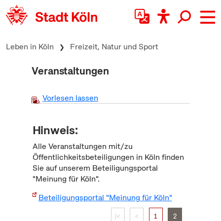
zum Inhalt springen
Leben in Köln
Freizeit, Natur und Sport
Veranstaltungen
Vorlesen lassen
Hinweis:
Alle Veranstaltungen mit/zu
Öffentlichkeitsbeteiligungen in Köln finden
Sie auf unserem Beteiligungsportal
"Meinung für Köln".
Beteiligungsportal "Meinung für Köln"
|<
<
1
2