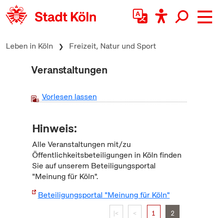
zum Inhalt springen
Leben in Köln
Freizeit, Natur und Sport
Veranstaltungen
Vorlesen lassen
Hinweis:
Alle Veranstaltungen mit/zu
Öffentlichkeitsbeteiligungen in Köln finden
Sie auf unserem Beteiligungsportal
"Meinung für Köln".
Beteiligungsportal "Meinung für Köln"
|<
<
1
2