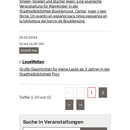
Singen, Spielen und Bücher lesen. Eine spanische
Veranstaltung für Kleinkinder in der
Stadtteilbibliothek Bocklemünd. Cantar, jugar y leer
libros. Un evento en español para niños pequeños en
la biblioteca del barrio de Bocklemünd.
19.10.2024
11 bis 11:30 Uhr
Eintritt frei
LeseWelten
Große Geschichten für kleine Leute ab 3 Jahren in der
Stadtteilbibliothek Porz
|<
<
1
2
Treffer 1–10 von 15
>
>|
Suche in Veranstaltungen