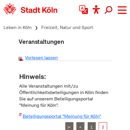
zum Inhalt springen
Leben in Köln
Freizeit, Natur und Sport
Veranstaltungen
Vorlesen lassen
Hinweis:
Alle Veranstaltungen mit/zu
Öffentlichkeitsbeteiligungen in Köln finden
Sie auf unserem Beteiligungsportal
"Meinung für Köln".
Beteiligungsportal "Meinung für Köln"
|<
<
1
2