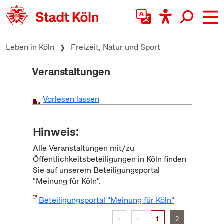
zum Inhalt springen
Leben in Köln
Freizeit, Natur und Sport
Veranstaltungen
Vorlesen lassen
Hinweis:
Alle Veranstaltungen mit/zu
Öffentlichkeitsbeteiligungen in Köln finden
Sie auf unserem Beteiligungsportal
"Meinung für Köln".
Beteiligungsportal "Meinung für Köln"
|<
<
1
2