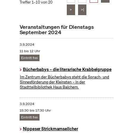
Treffer 1–10 von 20
>
>|
Veranstaltungen für Dienstags
September 2024
3.9.2024
11 bis 12 Uhr
Eintritt frei
Bücherbabys – die literarische Krabbelgruppe
Im Zentrum der Bücherbabys steht die Sprach- und
Sinnesförderung der Kleinsten – in der
Stadtteilbibliothek Haus Balchem.
3.9.2024
15:30 bis 17:30 Uhr
Eintritt frei
Nippeser Strickmamsellcher