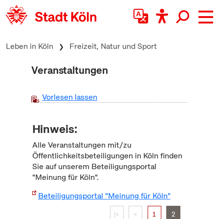
zum Inhalt springen
Leben in Köln
Freizeit, Natur und Sport
Veranstaltungen
Vorlesen lassen
Hinweis:
Alle Veranstaltungen mit/zu
Öffentlichkeitsbeteiligungen in Köln finden
Sie auf unserem Beteiligungsportal
"Meinung für Köln".
Beteiligungsportal "Meinung für Köln"
|<
<
1
2