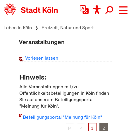
zum Inhalt springen
Leben in Köln
Freizeit, Natur und Sport
Veranstaltungen
Vorlesen lassen
Hinweis:
Alle Veranstaltungen mit/zu
Öffentlichkeitsbeteiligungen in Köln finden
Sie auf unserem Beteiligungsportal
"Meinung für Köln".
Beteiligungsportal "Meinung für Köln"
|<
<
1
2