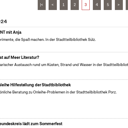
|<
<
1
2
3
4
5
>
024
NT mit Anja
rimente, die Spaß machen. In der Stadtteilbibliothek Sülz.
st auf Meer Literatur?
rarischer Austausch rund um Küsten, Strand und Wasser in der Stadtteilbiblio
leihe Hilfestellung der Stadtbibliothek
önliche Beratung zu Onleihe-Problemen in der Stadtteilbibliothek Porz.
eundeskreis lädt zum Sommerfest