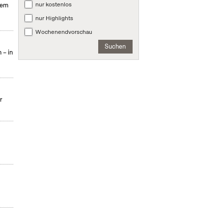
nur kostenlos
hem
nur Highlights
Wochenendvorschau
Suchen
 – in
r