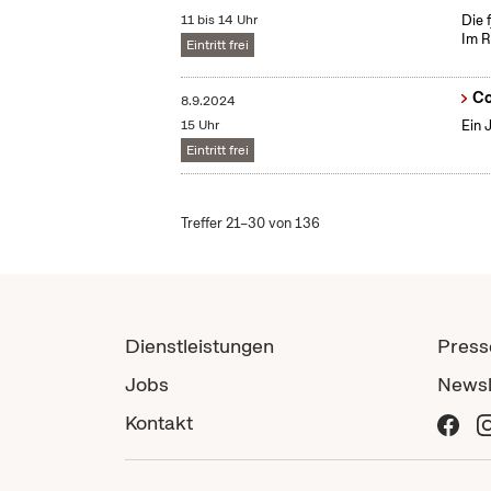
11 bis 14 Uhr
Die 
Im R
Eintritt frei
Co
8.9.2024
15 Uhr
Ein 
Eintritt frei
Treffer 21–30 von 136
Dienstleistungen
Press
Jobs
Newsl
Kontakt