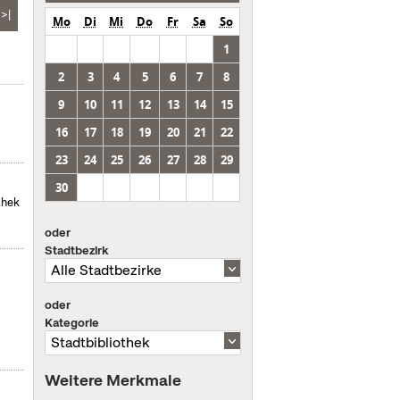
>|
Mo
Di
Mi
Do
Fr
Sa
So
1
2
3
4
5
6
7
8
9
10
11
12
13
14
15
16
17
18
19
20
21
22
23
24
25
26
27
28
29
30
thek
oder
Stadtbezirk
oder
Kategorie
Weitere Merkmale