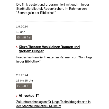
Die fjmk bastelt und programmiert mit euch – in der
Stadtteilbibliothek Rodenkirchen. Im Rahmen von
"Sonntags in der Bibliothek"
1.9.2024
15 Uhr
Eintritt frei
Klexs Theater: Von kleinen Raupen und
großem Hunger
Poetisches Familientheater im Rahmen von "Sonntags
in der Bibliothek"
2.9.2024
16 bis 18 Uhr
Eintritt frei
AI-rocked-IT
Zukunftstechnologien für junge Technikbegeisterte in
der Stadtteilbibliothek Mülheim