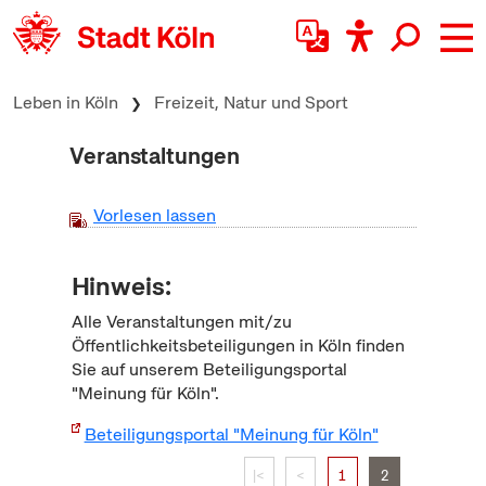
zum Inhalt springen
Leben in Köln
Freizeit, Natur und Sport
Veranstaltungen
Vorlesen lassen
Hinweis:
Alle Veranstaltungen mit/zu
Öffentlichkeitsbeteiligungen in Köln finden
Sie auf unserem Beteiligungsportal
"Meinung für Köln".
Beteiligungsportal "Meinung für Köln"
|<
<
1
2