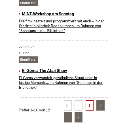
Eintritt frei
MINT-Workshop am Sonntag
Die fjmk bastelt und programmiert mit euch – in der
Stadtteilbibliothek Rodenkirchen. Im Rahmen von
"Sonntags in der Bibliothek"
22.9.2024
15 Uhr
Eintritt frei
El Goma: The Atari Show
El Goma verwandelt gewöhnliche Situationen in
lustige Momente... im Rahmen von "Sonntags in der
Bibliothek"
|<
<
1
2
Treffer 1–10 von 12
>
>|