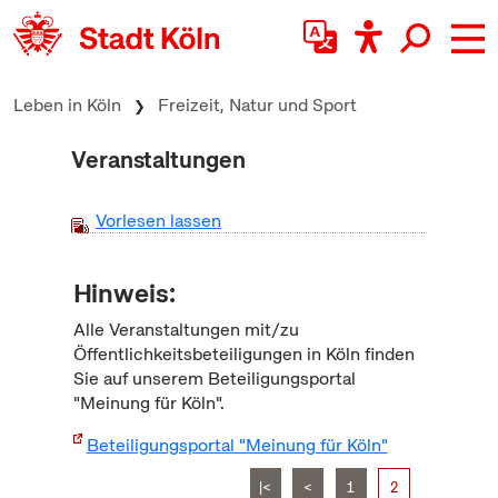
zum Inhalt springen
Leben in Köln
Freizeit, Natur und Sport
Veranstaltungen
Vorlesen lassen
Hinweis:
Alle Veranstaltungen mit/zu
Öffentlichkeitsbeteiligungen in Köln finden
Sie auf unserem Beteiligungsportal
"Meinung für Köln".
Beteiligungsportal "Meinung für Köln"
|<
<
1
2