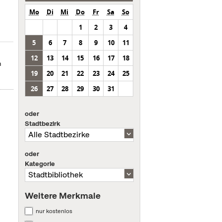
Mo
Di
Mi
Do
Fr
Sa
So
1
2
3
4
5
6
7
8
9
10
11
12
13
14
15
16
17
18
n
19
20
21
22
23
24
25
26
27
28
29
30
31
oder
Stadtbezirk
oder
Kategorie
Weitere Merkmale
nur kostenlos