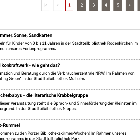
|<
<
1
2
3
4
5
>
mmer, Sonne, Sandkarten
eln für Kinder von 8 bis 11 Jahren in der Stadtteilbibliothek Rodenkirchen im
en unseres Ferienprogramms.
lkonkraftwerk - wie geht das?
rmation und Beratung durch die Verbraucherzentrale NRW. Im Rahmen von
ating Green" in der Stadtteilbibliothek Mülheim.
cherbabys – die literarische Krabbelgruppe
dieser Veranstaltung steht die Sprach- und Sinnesförderung der Kleinsten im
ergrund. In der Stadtteilbibliothek Nippes.
R-Rummel
kommen zu den Porzer Bibliothekskirmes-Wochen! Im Rahmen unseres
enprogramms in der Stadtteilbibliothek Porz.