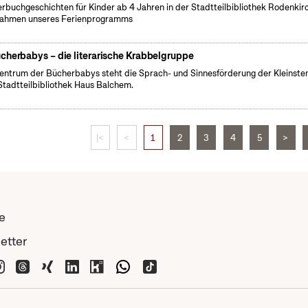
erbuchgeschichten für Kinder ab 4 Jahren in der Stadtteilbibliothek Rodenkir
ahmen unseres Ferienprogramms
cherbabys – die literarische Krabbelgruppe
entrum der Bücherbabys steht die Sprach- und Sinnesförderung der Kleinsten
Stadtteilbibliothek Haus Balchem.
|<
<
1
2
3
4
5
>
e
etter