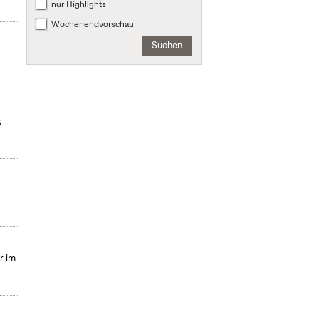
nur Highlights
Wochenendvorschau
Suchen
k
r im