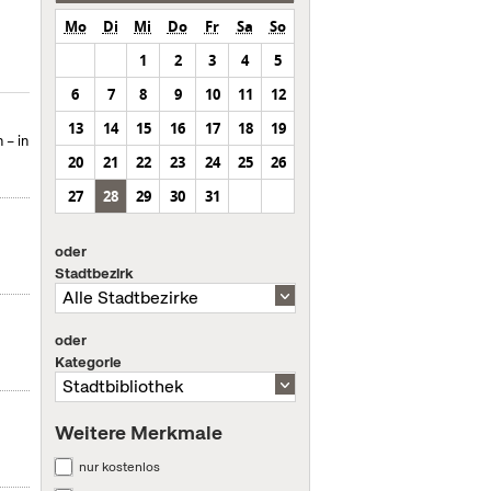
Mo
Di
Mi
Do
Fr
Sa
So
1
2
3
4
5
6
7
8
9
10
11
12
13
14
15
16
17
18
19
 – in
20
21
22
23
24
25
26
27
28
29
30
31
oder
Stadtbezirk
oder
Kategorie
Weitere Merkmale
nur kostenlos