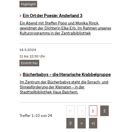
Highlight
Ein Ort der Poesie: Anderland 3
Ein Abend mit Steffen Popp und Monika Rinck,
gewidmet der Dichterin Elke Erb. Im Rahmen unseres
Kulturprogramms in der Zentralbibliothek
14.5.2024
11 bis 12:30 Uhr
Eintritt frei
Bücherbabys – die literarische Krabbelgruppe
Im Zentrum der Bücherbabys steht die Sprach- und
Sinnesförderung der Kleinsten – in der
Stadtteilbibliothek Haus Balchem.
|<
<
1
2
Treffer 1–10 von 24
3
>
>|