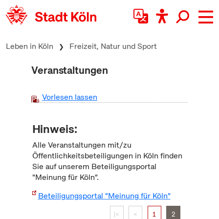
zum Inhalt springen
Leben in Köln
Freizeit, Natur und Sport
Veranstaltungen
Vorlesen lassen
Hinweis:
Alle Veranstaltungen mit/zu
Öffentlichkeitsbeteiligungen in Köln finden
Sie auf unserem Beteiligungsportal
"Meinung für Köln".
Beteiligungsportal "Meinung für Köln"
|<
<
1
2