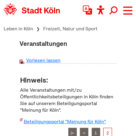
zum Inhalt springen
Leben in Köln
Freizeit, Natur und Sport
Veranstaltungen
Vorlesen lassen
Hinweis:
Alle Veranstaltungen mit/zu
Öffentlichkeitsbeteiligungen in Köln finden
Sie auf unserem Beteiligungsportal
"Meinung für Köln".
Beteiligungsportal "Meinung für Köln"
|<
<
1
2