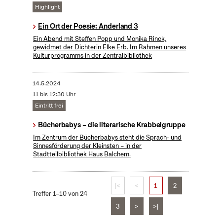
Highlight
Ein Ort der Poesie: Anderland 3
Ein Abend mit Steffen Popp und Monika Rinck,
gewidmet der Dichterin Elke Erb. Im Rahmen unseres
Kulturprogramms in der Zentralbibliothek
14.5.2024
11 bis 12:30 Uhr
Eintritt frei
Bücherbabys – die literarische Krabbelgruppe
Im Zentrum der Bücherbabys steht die Sprach- und
Sinnesförderung der Kleinsten – in der
Stadtteilbibliothek Haus Balchem.
|<
<
1
2
Treffer 1–10 von 24
3
>
>|