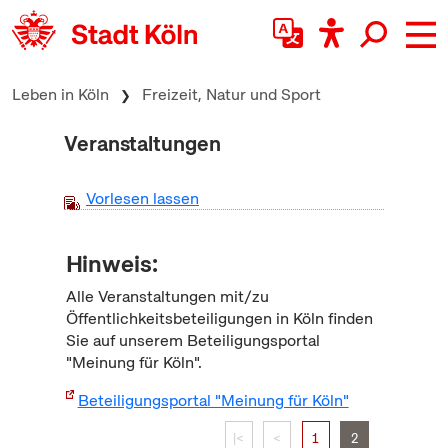
zum Inhalt springen
Leben in Köln
Freizeit, Natur und Sport
Veranstaltungen
Vorlesen lassen
Hinweis:
Alle Veranstaltungen mit/zu
Öffentlichkeitsbeteiligungen in Köln finden
Sie auf unserem Beteiligungsportal
"Meinung für Köln".
Beteiligungsportal "Meinung für Köln"
|<
<
1
2