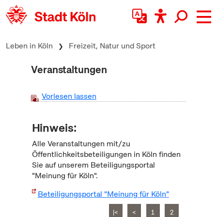
zum Inhalt springen
Leben in Köln
Freizeit, Natur und Sport
Veranstaltungen
Vorlesen lassen
Hinweis:
Alle Veranstaltungen mit/zu
Öffentlichkeitsbeteiligungen in Köln finden
Sie auf unserem Beteiligungsportal
"Meinung für Köln".
Beteiligungsportal "Meinung für Köln"
|<
<
1
2