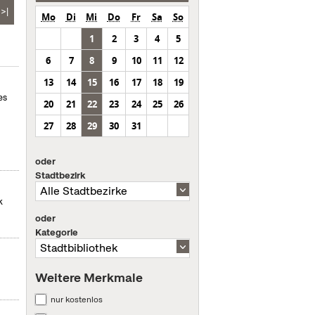
>|
Mo
Di
Mi
Do
Fr
Sa
So
1
2
3
4
5
6
7
8
9
10
11
12
13
14
15
16
17
18
19
es
20
21
22
23
24
25
26
27
28
29
30
31
oder
Stadtbezirk
k
oder
Kategorie
Weitere Merkmale
nur kostenlos