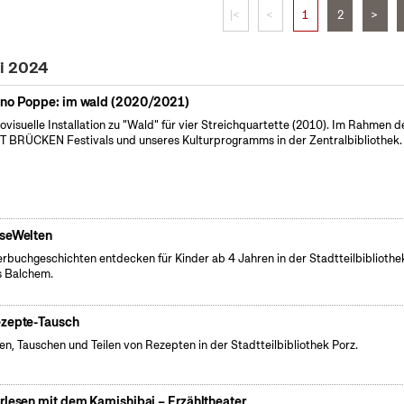
|<
<
1
2
>
ai 2024
no Poppe: im wald (2020/2021)
ovisuelle Installation zu "Wald" für vier Streichquartette (2010). Im Rahmen d
 BRÜCKEN Festivals und unseres Kulturprogramms in der Zentralbibliothek.
seWelten
erbuchgeschichten entdecken für Kinder ab 4 Jahren in der Stadtteilbibliothe
 Balchem.
zepte-Tausch
fen, Tauschen und Teilen von Rezepten in der Stadtteilbibliothek Porz.
rlesen mit dem Kamishibai – Erzähltheater