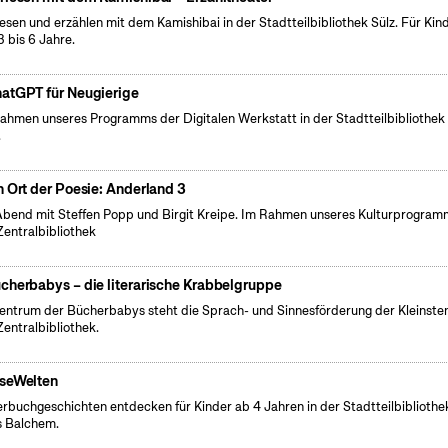
lesen und erzählen mit dem Kamishibai in der Stadtteilbibliothek Sülz. Für Kin
3 bis 6 Jahre.
atGPT für Neugierige
ahmen unseres Programms der Digitalen Werkstatt in der Stadtteilbibliothek
.
n Ort der Poesie: Anderland 3
Abend mit Steffen Popp und Birgit Kreipe. Im Rahmen unseres Kulturprogram
Zentralbibliothek
cherbabys – die literarische Krabbelgruppe
entrum der Bücherbabys steht die Sprach- und Sinnesförderung der Kleinsten
Zentralbibliothek.
seWelten
erbuchgeschichten entdecken für Kinder ab 4 Jahren in der Stadtteilbibliothe
 Balchem.