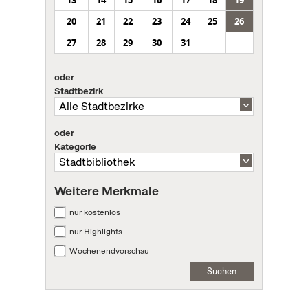
20
21
22
23
24
25
26
27
28
29
30
31
oder
Stadtbezirk
oder
Kategorie
Weitere Merkmale
nur kostenlos
nur Highlights
Wochenendvorschau
Suchen