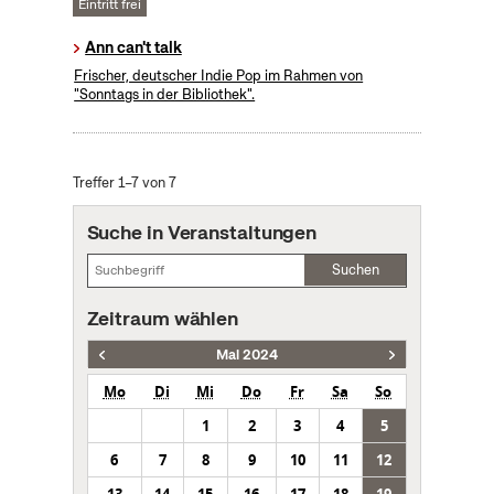
Eintritt frei
Ann can't talk
Frischer, deutscher Indie Pop im Rahmen von
"Sonntags in der Bibliothek".
Treffer 1–7 von 7
Suche in Veranstaltungen
Suchen
Zeitraum wählen
Mai 2024
Mo
Di
Mi
Do
Fr
Sa
So
1
2
3
4
5
6
7
8
9
10
11
12
13
14
15
16
17
18
19