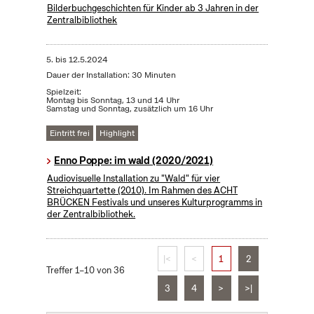
Bilderbuchgeschichten für Kinder ab 3 Jahren in der
Zentralbibliothek
5.
bis
12.5.2024
Dauer der Installation: 30 Minuten
Spielzeit:
Montag bis Sonntag, 13 und 14 Uhr
Samstag und Sonntag, zusätzlich um 16 Uhr
Eintritt frei
Highlight
Enno Poppe: im wald (2020/2021)
Audiovisuelle Installation zu "Wald" für vier
Streichquartette (2010). Im Rahmen des ACHT
BRÜCKEN Festivals und unseres Kulturprogramms in
der Zentralbibliothek.
|<
<
1
2
Treffer 1–10 von 36
3
4
>
>|