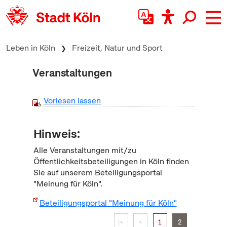
zum Inhalt springen
Leben in Köln
Freizeit, Natur und Sport
Veranstaltungen
Vorlesen lassen
Hinweis:
Alle Veranstaltungen mit/zu
Öffentlichkeitsbeteiligungen in Köln finden
Sie auf unserem Beteiligungsportal
"Meinung für Köln".
Beteiligungsportal "Meinung für Köln"
|<
<
1
2