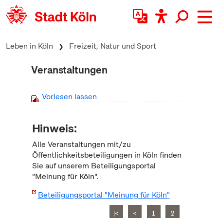
zum Inhalt springen
Leben in Köln
Freizeit, Natur und Sport
Veranstaltungen
Vorlesen lassen
Hinweis:
Alle Veranstaltungen mit/zu
Öffentlichkeitsbeteiligungen in Köln finden
Sie auf unserem Beteiligungsportal
"Meinung für Köln".
Beteiligungsportal "Meinung für Köln"
|<
<
1
2