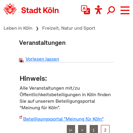
zum Inhalt springen
Leben in Köln
Freizeit, Natur und Sport
Veranstaltungen
Vorlesen lassen
Hinweis:
Alle Veranstaltungen mit/zu
Öffentlichkeitsbeteiligungen in Köln finden
Sie auf unserem Beteiligungsportal
"Meinung für Köln".
Beteiligungsportal "Meinung für Köln"
|<
<
1
2