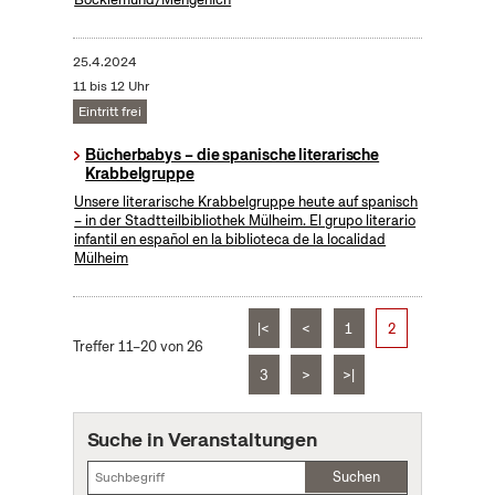
25.4.2024
11 bis 12 Uhr
Eintritt frei
Bücherbabys – die spanische literarische
Krabbelgruppe
Unsere literarische Krabbelgruppe heute auf spanisch
– in der Stadtteilbibliothek Mülheim. El grupo literario
infantil en español en la biblioteca de la localidad
Mülheim
|<
<
1
2
Treffer 11–20 von 26
3
>
>|
Suche in Veranstaltungen
Suchen