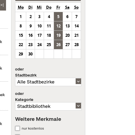
>|
Mo
Di
Mi
Do
Fr
Sa
So
1
2
3
4
5
6
7
8
9
10
11
12
13
14
15
16
17
18
19
20
21
ek
22
23
24
25
26
27
28
29
30
ek
oder
Stadtbezirk
oder
hek
Kategorie
Weitere Merkmale
ek
nur kostenlos