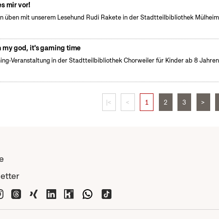
es mir vor!
n üben mit unserem Lesehund Rudi Rakete in der Stadtteilbibliothek Mülhei
 my god, it's gaming time
ng-Veranstaltung in der Stadtteilbibliothek Chorweiler für Kinder ab 8 Jahre
|<
<
1
2
3
>
e
etter