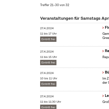
Treffer 21–30 von 32
Veranstaltungen für Samstags Apr
Fl
27.4.2024
11 bis 17 Uhr
Geme
Gree
Eintritt frei
Re
27.4.2024
11 bis 15 Uhr
Repa
Eintritt frei
Bü
27.4.2024
10 bis 11 Uhr
Im Z
der 
Eintritt frei
Le
27.4.2024
11 bis 11:30 Uhr
Groß
Eintritt frei