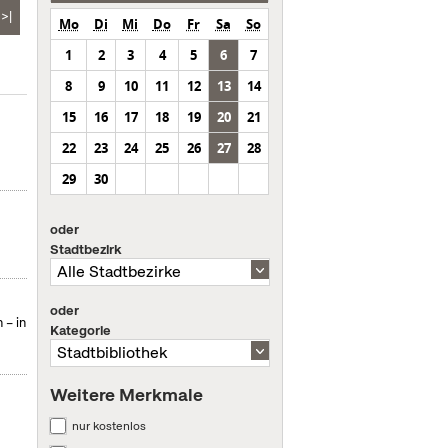
>|
Mo
Di
Mi
Do
Fr
Sa
So
1
2
3
4
5
6
7
8
9
10
11
12
13
14
15
16
17
18
19
20
21
22
23
24
25
26
27
28
29
30
oder
Stadtbezirk
oder
 – in
Kategorie
Weitere Merkmale
nur kostenlos