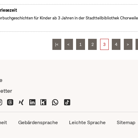
rlesezeit
erbuchgeschichten für Kinder ab 3 Jahren in der Stadtteilbibliothek Chorweile
|<
<
1
2
3
4
>
e
etter
heit
Gebärdensprache
Leichte Sprache
Sitemap