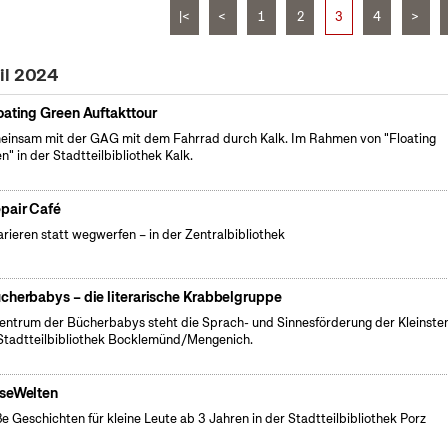
|<
<
1
2
3
4
>
il 2024
oating Green Auftakttour
insam mit der GAG mit dem Fahrrad durch Kalk. Im Rahmen von "Floating
n" in der Stadtteilbibliothek Kalk.
pair Café
rieren statt wegwerfen – in der Zentralbibliothek
cherbabys – die literarische Krabbelgruppe
entrum der Bücherbabys steht die Sprach- und Sinnesförderung der Kleinsten
Stadtteilbibliothek Bocklemünd/Mengenich.
seWelten
e Geschichten für kleine Leute ab 3 Jahren in der Stadtteilbibliothek Porz