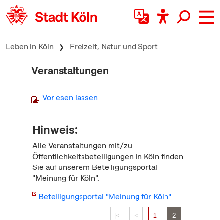
zum Inhalt springen
Leben in Köln
Freizeit, Natur und Sport
Veranstaltungen
Vorlesen lassen
Hinweis:
Alle Veranstaltungen mit/zu
Öffentlichkeitsbeteiligungen in Köln finden
Sie auf unserem Beteiligungsportal
"Meinung für Köln".
Beteiligungsportal "Meinung für Köln"
|<
<
1
2